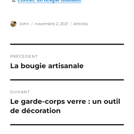
Auteur
John
Publié
novembre 2, 2021
Catégories
Articles
le
Navigation
PRÉCÉDENT
de
La bougie artisanale
Publication
précédente :
l’article
SUIVANT
Le garde-corps verre : un outil
Publication
de décoration
suivante :