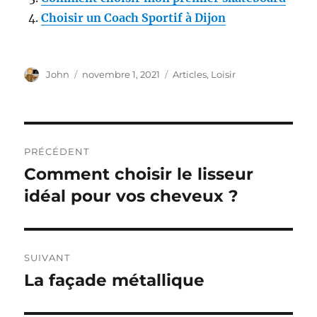
Choisir un Coach Sportif à Dijon
Auteur
John
Publié
novembre 1, 2021
Catégories
Articles
,
Loisir
le
Navigation
PRÉCÉDENT
de
Comment choisir le lisseur
Publication
idéal pour vos cheveux ?
précédente :
l’article
SUIVANT
La façade métallique
Publication
suivante :