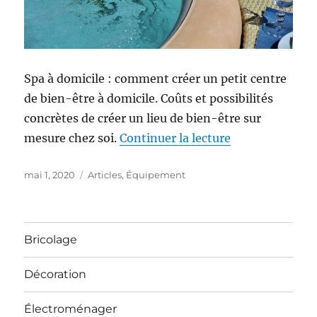
Spa à domicile : comment créer un petit centre
de bien-être à domicile. Coûts et possibilités
concrètes de créer un lieu de bien-être sur
mesure chez soi.
Continuer la lecture
de « Choisir un
Publié
mai 1, 2020
Catégories
Articles
,
Équipement
le
Bricolage
Décoration
Électroménager