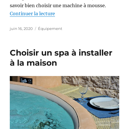
savoir bien choisir une machine à mousse.
Continuer la lecture
de « Choisir une machine à mou
Publié
juin 16, 2020
Catégories
Équipement
le
Choisir un spa à installer
à la maison