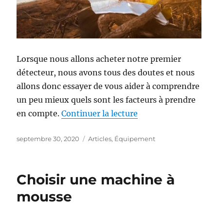
Lorsque nous allons acheter notre premier
détecteur, nous avons tous des doutes et nous
allons donc essayer de vous aider à comprendre
un peu mieux quels sont les facteurs à prendre
en compte.
Continuer la lecture
de « 10 conseils pou
Publié
septembre 30, 2020
Catégories
Articles
,
Équipement
le
Choisir une machine à
mousse