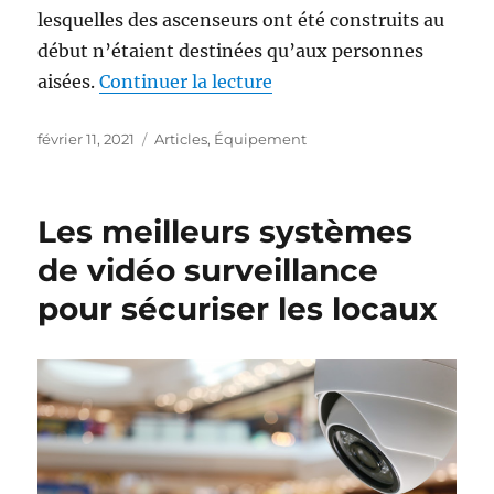
lesquelles des ascenseurs ont été construits au
début n’étaient destinées qu’aux personnes
aisées.
Continuer la lecture
de « Faire installer un pe
Publié
février 11, 2021
Catégories
Articles
,
Équipement
le
Les meilleurs systèmes
de vidéo surveillance
pour sécuriser les locaux