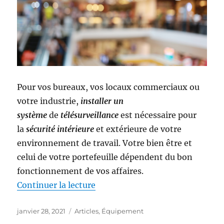
Pour vos bureaux, vos locaux commerciaux ou
votre industrie,
installer un
système
de
télésurveillance
est nécessaire pour
la
sécurité intérieure
et extérieure de votre
environnement de travail. Votre bien être et
celui de votre portefeuille dépendent du bon
fonctionnement de vos affaires.
Continuer la lecture
de « Les meilleurs systèmes de v
Publié
janvier 28, 2021
Catégories
Articles
,
Équipement
le