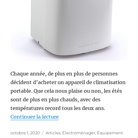
Chaque année, de plus en plus de personnes
décident d’acheter un appareil de climatisation
portable. Que cela nous plaise ou non, les étés
sont de plus en plus chauds, avec des
températures record tous les deux ans.
Continuer la lecture
de « S’équiper d’un climatiseur
Publié
octobre 1, 2020
Catégories
Articles
,
Électroménager
,
Équipement