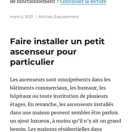
de fonctionnement ?
Continuer la lecture
de « Le ré
Publié
mars 6, 2021
Catégories
Articles
,
Équipement
le
Faire installer un petit
ascenseur pour
particulier
Les ascenseurs sont omniprésents dans les
bâtiments commerciaux, les bureaux, les
hôpitaux ou toute institution de plusieurs
étages. En revanche, les ascenseurs installés
dans une maison peuvent sembler être parfois
un ajout luxueux, à moins qu’il n’y ait un grand
besoin. Les maisons résidentielles dans